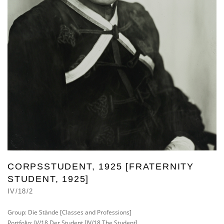
CORPSSTUDENT, 1925 [FRATERNITY
STUDENT, 1925]
IV/18/2
Group: Die Stände [Classes and Professions]
Portfolio: IV/18 Der Student [IV/18 The Student]