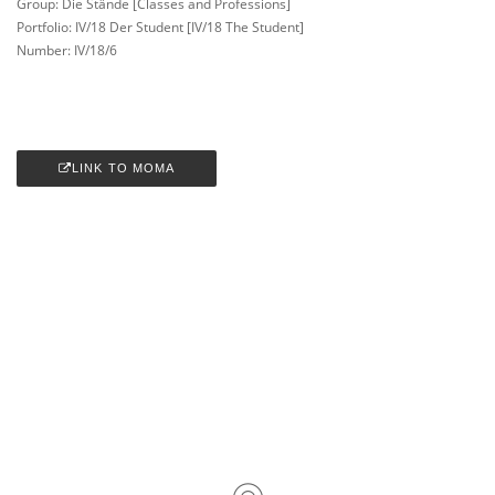
Group: Die Stände [Classes and Professions]
Portfolio: IV/18 Der Student [IV/18 The Student]
Number: IV/18/6
LINK TO MOMA