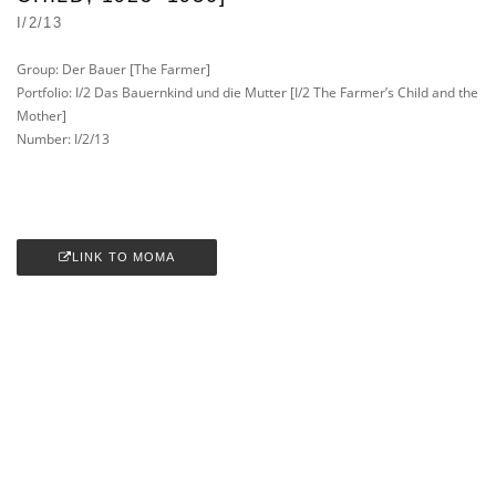
I/2/13
Group: Der Bauer [The Farmer]
Portfolio: I/2 Das Bauernkind und die Mutter [I/2 The Farmer’s Child and the
Mother]
Number: I/2/13
LINK TO MOMA