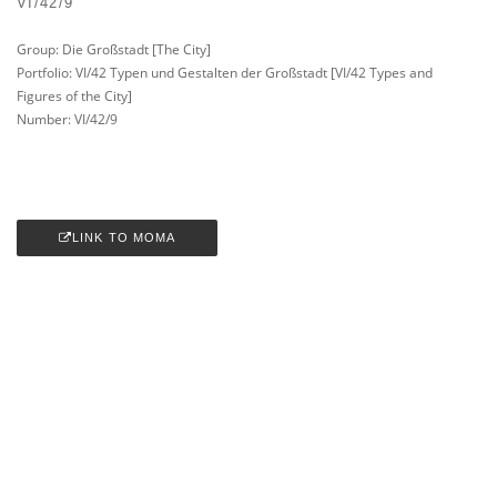
VI/42/9
Group: Die Großstadt [The City]
Portfolio: VI/42 Typen und Gestalten der Großstadt [VI/42 Types and
Figures of the City]
Number: VI/42/9
LINK TO MOMA